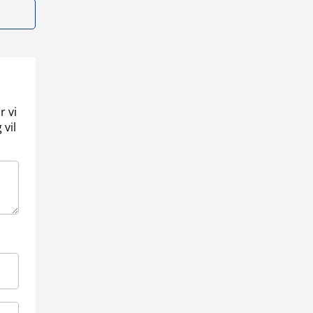
r vi
 vil