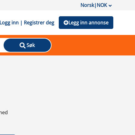
Norsk
|
NOK
Logg inn | Registrer deg
Legg inn annonse
Søk
 med