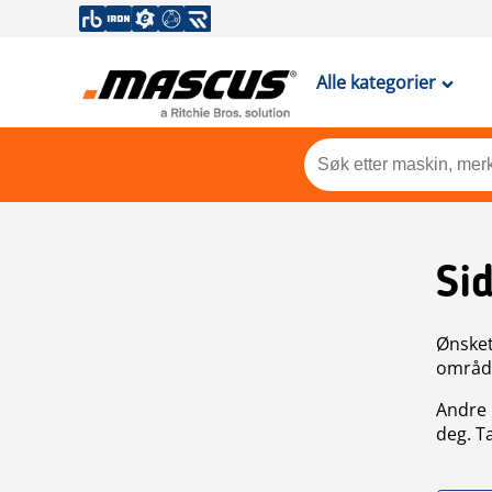
Alle kategorier
Si
Ønsket 
områdek
Andre 
deg. T