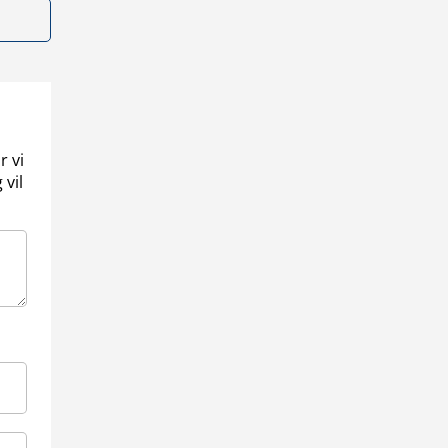
r vi
 vil