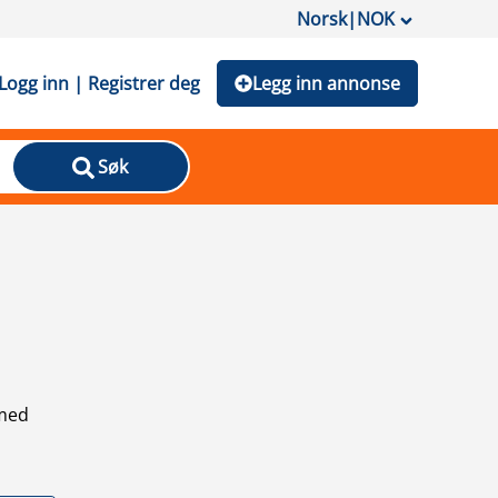
Norsk
|
NOK
Logg inn | Registrer deg
Legg inn annonse
Søk
 med