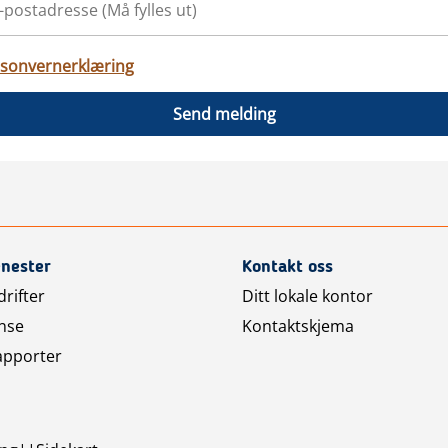
sonvernerklæring
Send melding
enester
Kontakt oss
rifter
Ditt lokale kontor
nse
Kontaktskjema
apporter