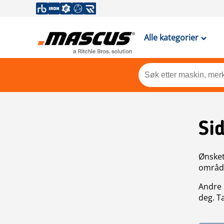
Alle kategorier
Si
Ønsket 
områdek
Andre 
deg. T