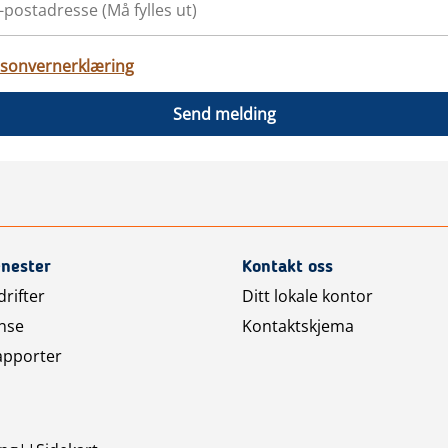
sonvernerklæring
Send melding
enester
Kontakt oss
rifter
Ditt lokale kontor
nse
Kontaktskjema
apporter