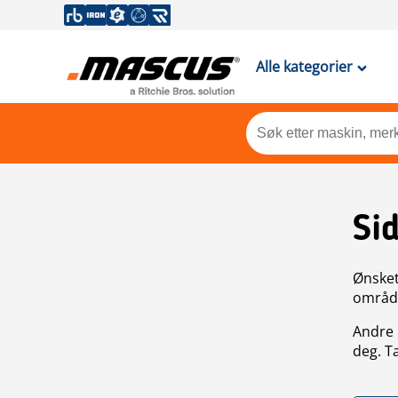
Alle kategorier
Si
Ønsket 
områdek
Andre 
deg. T