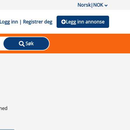
Norsk
|
NOK
Logg inn | Registrer deg
Legg inn annonse
Søk
 med