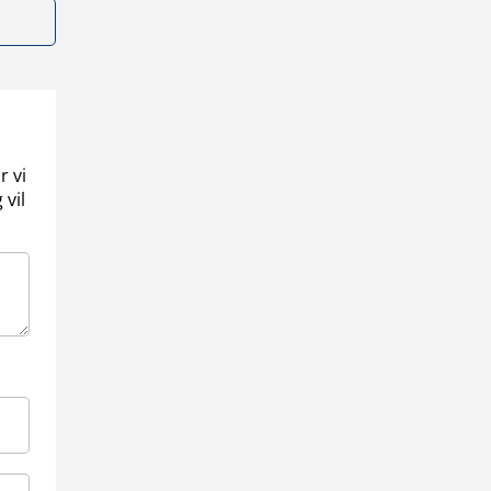
r vi
 vil