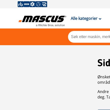
Alle kategorier
Si
Ønsket 
områdek
Andre 
deg. T