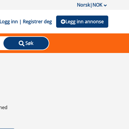
Norsk
|
NOK
Logg inn | Registrer deg
Legg inn annonse
Søk
 med