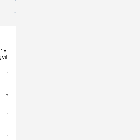
r vi
 vil