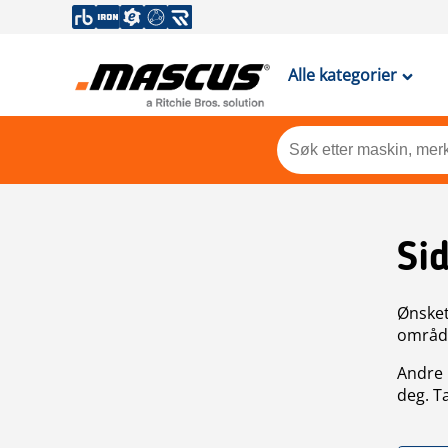
Alle kategorier
Si
Ønsket 
områdek
Andre 
deg. T