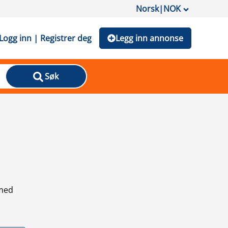
Norsk
|
NOK
Logg inn | Registrer deg
Legg inn annonse
Søk
 med