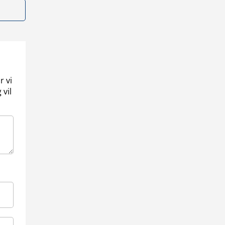
r vi
 vil