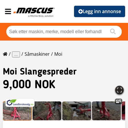
Legg inn annonse
Såmaskiner
Moi
...
Moi
Slangespreder
9,000 NOK
5