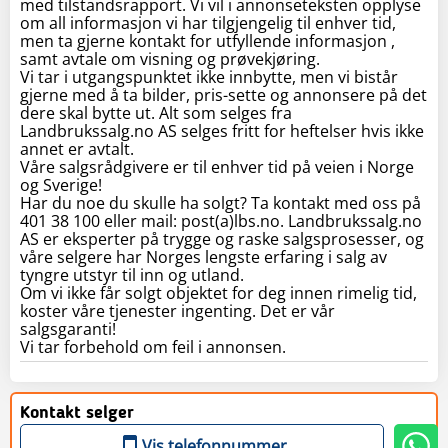
med tilstandsrapport. Vi vil i annonseteksten opplyse
om all informasjon vi har tilgjengelig til enhver tid,
men ta gjerne kontakt for utfyllende informasjon ,
samt avtale om visning og prøvekjøring.
Vi tar i utgangspunktet ikke innbytte, men vi bistår
gjerne med å ta bilder, pris-sette og annonsere på det
dere skal bytte ut. Alt som selges fra
Landbrukssalg.no AS selges fritt for heftelser hvis ikke
annet er avtalt.
Våre salgsrådgivere er til enhver tid på veien i Norge
og Sverige!
Har du noe du skulle ha solgt? Ta kontakt med oss på
401 38 100 eller mail: post(a)lbs.no. Landbrukssalg.no
AS er eksperter på trygge og raske salgsprosesser, og
våre selgere har Norges lengste erfaring i salg av
tyngre utstyr til inn og utland.
Om vi ikke får solgt objektet for deg innen rimelig tid,
koster våre tjenester ingenting. Det er vår
salgsgaranti!
Vi tar forbehold om feil i annonsen.
Kontakt selger
Vis telefonnummer