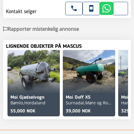
Kontakt selger
Rapporter mistenkelig annonse
LIGNENDE OBJEKTER PÅ MASCUS
Moi Gjødselvogn
Moi Doff X5
Moi C
Bømlo,Hordaland
Surnadal,Møre og Romsdal
Harst
55,000 NOK
39,000 NOK
329,0