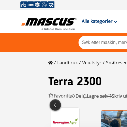
Alle kategorier
Landbruk
Veiutstyr
Snøfrese
Terra
2300
Favoritt
Del
Lagre søk
Skriv u