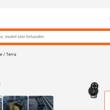
re
Terra
t
3