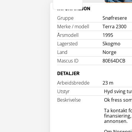
INFORMASJON
Gruppe
Snøfresere
Merke / modell
Terra 2300
Årsmodell
1995
Lagersted
Skogmo
Land
Norge
Mascus ID
80E64DCB
DETALJER
Arbeidsbredde
23 m
Utstyr
Hyd sving tu
Beskrivelse
Ok fress som
Ta kontakt fo
finansiering,
annonsen.
Om Norwegi