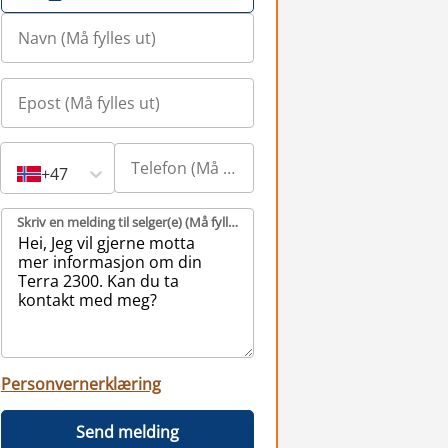
+47
Skriv en melding til selger(e) (Må fylles ut)
Personvernerklæring
Send melding