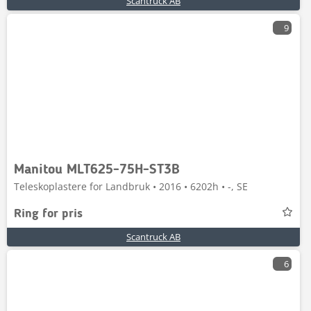
Scantruck AB
9
Manitou MLT625-75H-ST3B
Teleskoplastere for Landbruk • 2016 • 6202h • -, SE
Ring for pris
Scantruck AB
6