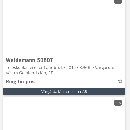
4
Weidemann 5080T
Teleskoplastere for Landbruk • 2019 • 3750h • Vårgårda,
Västra Götalands län, SE
Ring for pris
Vårgårda Maskincenter AB
6