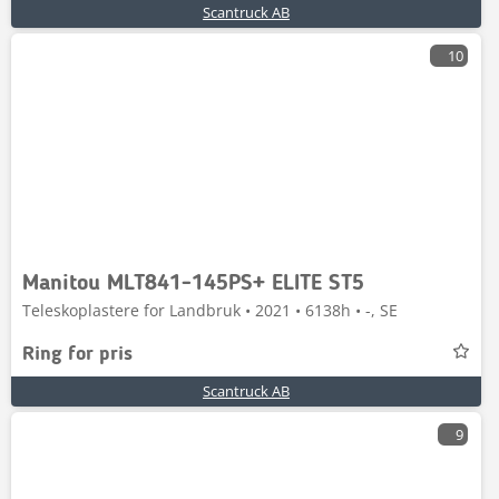
Scantruck AB
10
Manitou MLT841-145PS+ ELITE ST5
Teleskoplastere for Landbruk • 2021 • 6138h • -, SE
Ring for pris
Scantruck AB
9