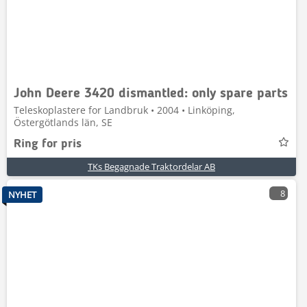
John Deere 3420 dismantled: only spare parts
Teleskoplastere for Landbruk • 2004 • Linköping,
Östergötlands län, SE
Ring for pris
TKs Begagnade Traktordelar AB
8
NYHET