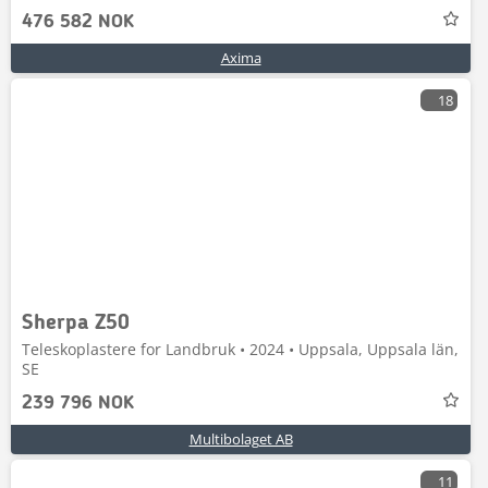
476 582 NOK
Axima
18
Sherpa Z50
Teleskoplastere for Landbruk • 2024 • Uppsala, Uppsala län,
SE
239 796 NOK
Multibolaget AB
11