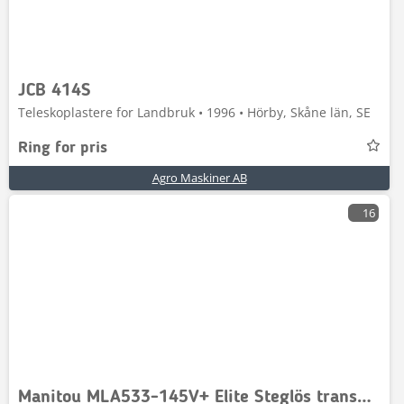
JCB 414S
Teleskoplastere for Landbruk • 1996 • Hörby, Skåne län, SE
Ring for pris
Agro Maskiner AB
16
Manitou MLA533-145V+ Elite Steglös transmission