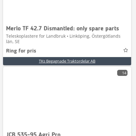
Merlo TF 42.7 Dismantled: only spare parts
Teleskoplastere for Landbruk • Linköping, Östergötlands
län, SE
Ring for pris
TKs Begagnade Traktordelar AB
14
JCB 535-95 Agri Pro