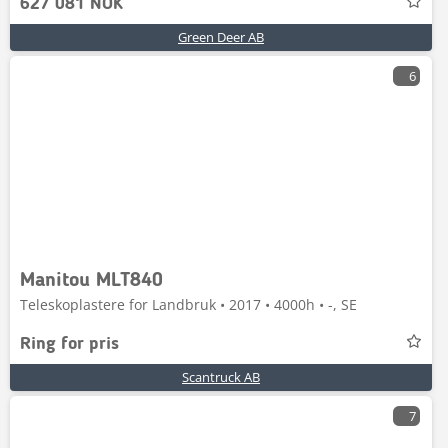
627 081 NOK
Green Deer AB
6
Manitou MLT840
Teleskoplastere for Landbruk • 2017 • 4000h • -, SE
Ring for pris
Scantruck AB
7