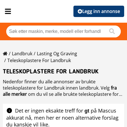
Legg inn annonse
Landbruk
Lasting Og Graving
Teleskoplastere For Landbruk
TELESKOPLASTERE FOR LANDBRUK
Nedenfor finner du alle annonser av brukte
teleskoplastere for Landbruk innen landbruk. Velg
fra
alle merker
om du vil se alle brukte teleskoplastere for
Landbruk sortert etter merke. Benytt søkemotoren til
En tresker er en avansert landbruksmaskin som effektivt
venstre om du vil begrense søket.
skiller kornet fra strå og skall etter høsting. Moderne
Det er ingen eksakte treff for
på Mascus
gt
treskere bruker roterende valser og skjæreverktøy med
akkurat nå, men her er noen alternative forslag
avanserte sensorer for presis behandling av avlingene.
Skulle du ikke finne nettopp de du er ute etter å kjøpe,
du kanskje vil like.
De opererer med høy kapasitet og hastighet, essensielt
anbefaler vi deg å bruke vår ønskes kjøpt tjeneste. Ved å