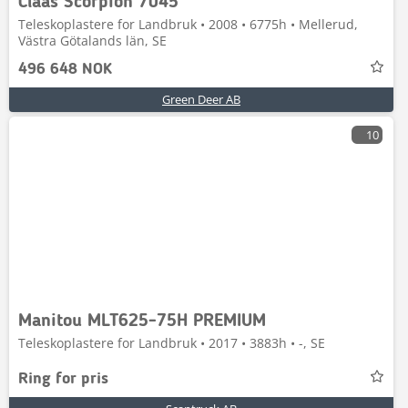
Claas Scorpion 7045
Teleskoplastere for Landbruk • 2008 • 6775h • Mellerud,
Västra Götalands län, SE
496 648 NOK
Green Deer AB
10
Manitou MLT625-75H PREMIUM
Teleskoplastere for Landbruk • 2017 • 3883h • -, SE
Ring for pris