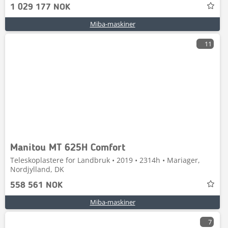
1 029 177 NOK
Miba-maskiner
11
Manitou MT 625H Comfort
Teleskoplastere for Landbruk • 2019 • 2314h • Mariager,
Nordjylland, DK
558 561 NOK
Miba-maskiner
7