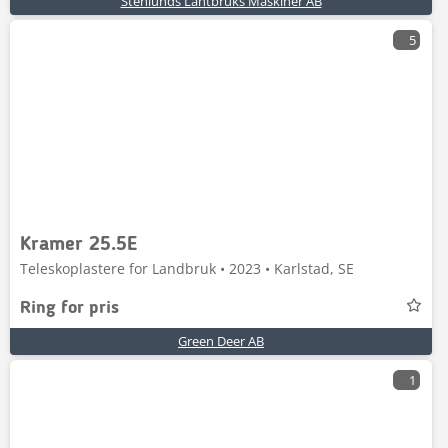
Stenlunds Lantbruks Maskiner AB
5
Kramer 25.5E
Teleskoplastere for Landbruk • 2023 • Karlstad, SE
Ring for pris
Green Deer AB
1