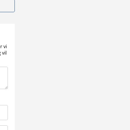
r vi
 vil