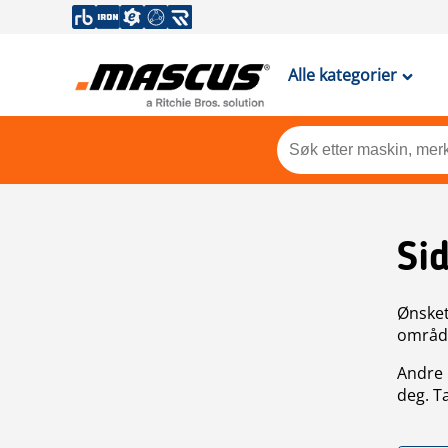
Alle kategorier
Si
Ønsket 
områdek
Andre 
deg. T