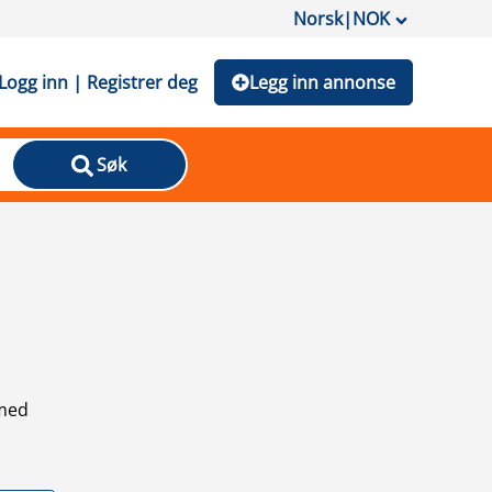
Norsk
|
NOK
Logg inn | Registrer deg
Legg inn annonse
Søk
 med