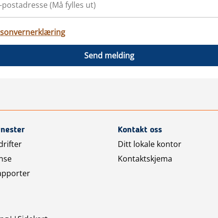
sonvernerklæring
Send melding
enester
Kontakt oss
rifter
Ditt lokale kontor
nse
Kontaktskjema
apporter