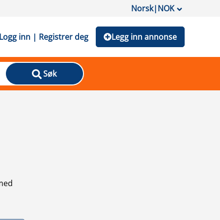
Norsk
|
NOK
Logg inn | Registrer deg
Legg inn annonse
Søk
 med