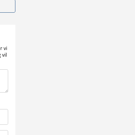
r vi
 vil