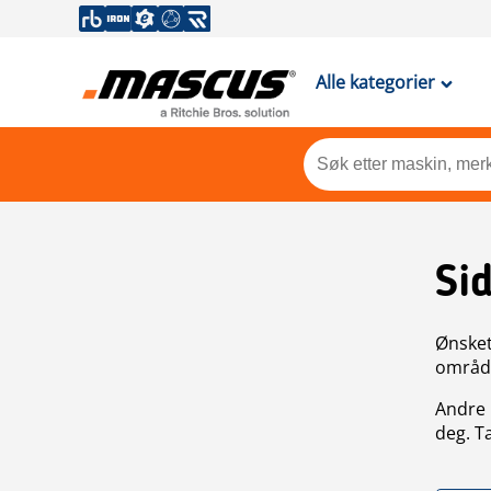
Alle kategorier
Si
Ønsket 
områdek
Andre 
deg. T