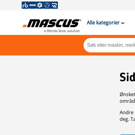
Alle kategorier
Si
Ønsket 
områdek
Andre 
deg. T