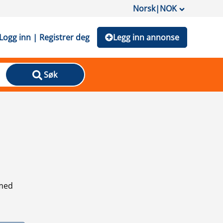
Norsk
|
NOK
Logg inn | Registrer deg
Legg inn annonse
Søk
 med