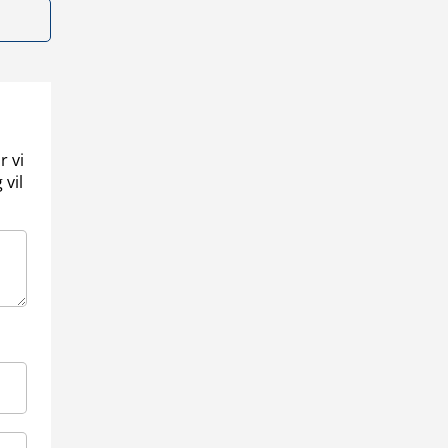
r vi
 vil