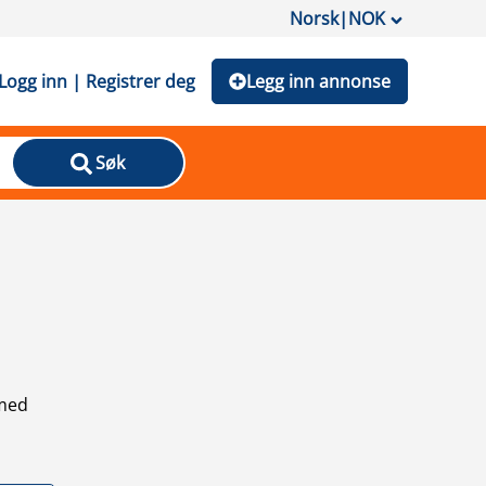
Norsk
|
NOK
Logg inn | Registrer deg
Legg inn annonse
Søk
 med