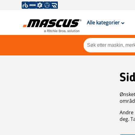
Alle kategorier
Si
Ønsket 
områdek
Andre 
deg. T