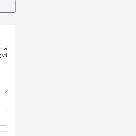
r vi
 vil