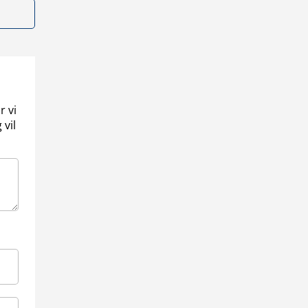
r vi
 vil