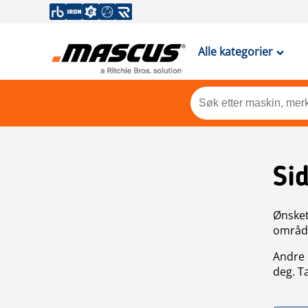
Alle kategorier
Si
Ønsket 
områdek
Andre 
deg. T