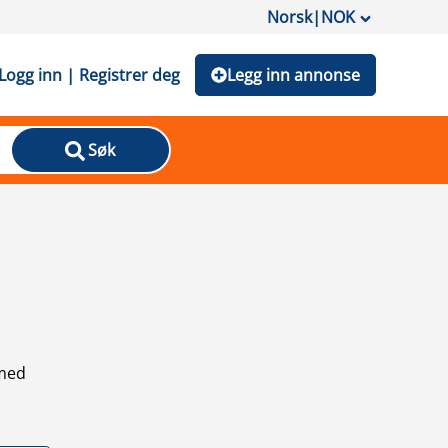
Norsk
|
NOK
Logg inn | Registrer deg
Legg inn annonse
Søk
 med