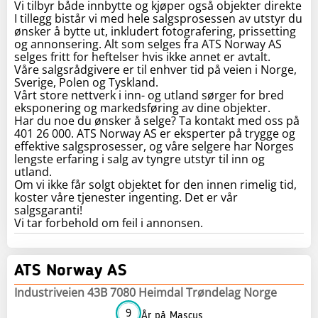
Vi tilbyr både innbytte og kjøper også objekter direkte
I tillegg bistår vi med hele salgsprosessen av utstyr du
ønsker å bytte ut, inkludert fotografering, prissetting
og annonsering. Alt som selges fra ATS Norway AS
selges fritt for heftelser hvis ikke annet er avtalt.
Våre salgsrådgivere er til enhver tid på veien i Norge,
Sverige, Polen og Tyskland.
Vårt store nettverk i inn- og utland sørger for bred
eksponering og markedsføring av dine objekter.
Har du noe du ønsker å selge? Ta kontakt med oss på
401 26 000. ATS Norway AS er eksperter på trygge og
effektive salgsprosesser, og våre selgere har Norges
lengste erfaring i salg av tyngre utstyr til inn og
utland.
Om vi ikke får solgt objektet for den innen rimelig tid,
koster våre tjenester ingenting. Det er vår
salgsgaranti!
ATS Norway AS
Industriveien 43B 7080 Heimdal Trøndelag Norge
9
År på Mascus