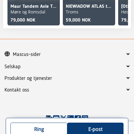
Maur Tandem Axle Trailer
NIEWIADOW ATLAS trailer w/ drive bridges, stakes and coil st
Møre og Romsdal
Troms
Hedm
79,000 NOK
59,000 NOK
79,00
Mascus-sider
Selskap
Produkter og tjenester
Kontakt oss
©
2026
Mascus
Generelle betingelser
Ring
E-post