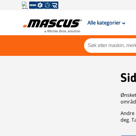
Alle kategorier
Si
Ønsket 
områdek
Andre 
deg. T