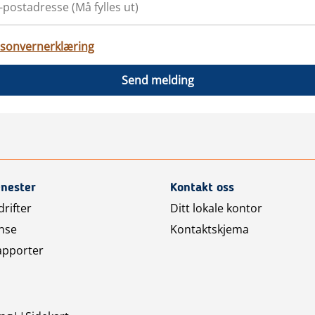
sonvernerklæring
Send melding
enester
Kontakt oss
rifter
Ditt lokale kontor
nse
Kontaktskjema
apporter