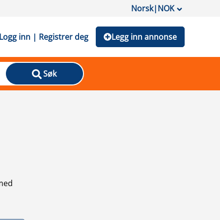
Norsk
|
NOK
Logg inn | Registrer deg
Legg inn annonse
Søk
 med