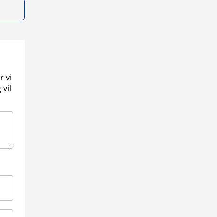
r vi
 vil