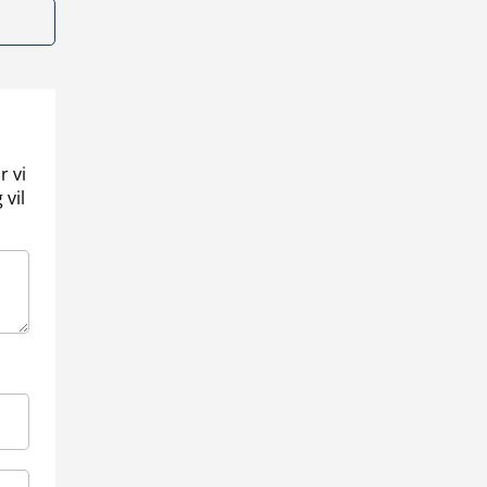
r vi
 vil