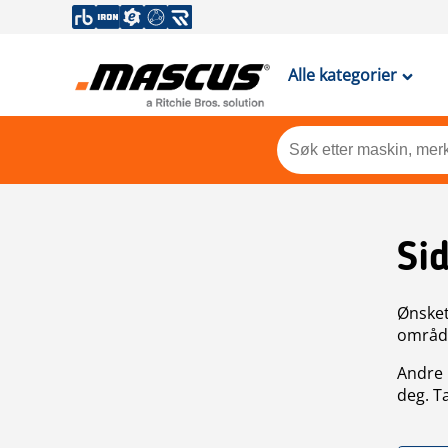
Alle kategorier
Si
Ønsket 
områdek
Andre 
deg. T