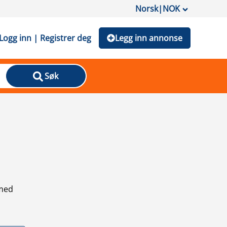
Norsk
|
NOK
Logg inn | Registrer deg
Legg inn annonse
Søk
 med