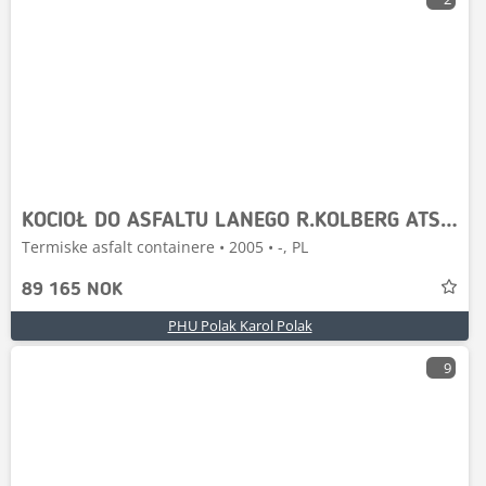
KOCIOŁ DO ASFALTU LANEGO R.KOLBERG ATSK H/12 5200L
Termiske asfalt containere • 2005 • -, PL
89 165 NOK
PHU Polak Karol Polak
9