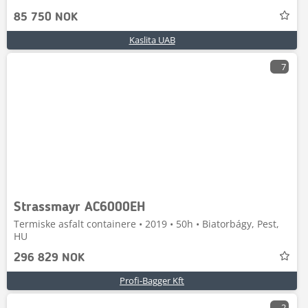
85 750 NOK
Kaslita UAB
7
Strassmayr AC6000EH
Termiske asfalt containere • 2019 • 50h • Biatorbágy, Pest,
HU
296 829 NOK
Profi-Bagger Kft
2