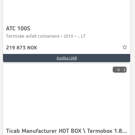
ATC 100S
Termiske asfalt containere • 2010 • -, LT
219 873 NOK
Kaslita UAB
6
3
Ticab Manufacturer HOT BOX \ Termobox 1.8m³ , HB-2