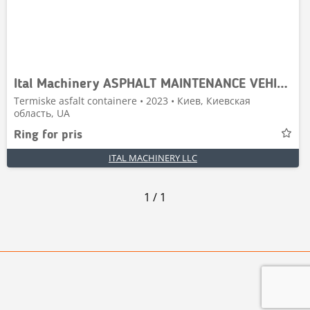
Ital Machinery ASPHALT MAINTENANCE VEHICLE OF 8–10
Termiske asfalt containere • 2023 • Киев, Киевская
область, UA
Ring for pris
ITAL MACHINERY LLC
1
/
1