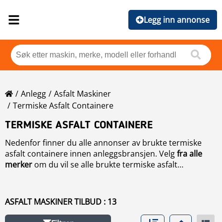
Legg inn annonse
Anlegg
Asfalt Maskiner
Termiske Asfalt Containere
TERMISKE ASFALT CONTAINERE
Nedenfor finner du alle annonser av brukte termiske
asfalt containere innen anleggsbransjen. Velg
fra alle
merker
om du vil se alle brukte termiske asfalt
containere sortert etter merke. Benytt søkemotoren til
Skulle du ikke finne nettopp de du er ute etter å kjøpe,
venstre om du vil begrense søket.
anbefaler vi deg å bruke vår ønskes kjøpt tjeneste. Ved å
klikke
her
kan du fylle ut en forespørsel med hva du er
ASFALT MASKINER TILBUD : 13
ute etter og beskrive hvilke type av anleggsmaskin eller
anleggsutstyr du ser etter.