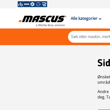
Alle kategorier
Si
Ønsket 
områdek
Andre 
deg. T