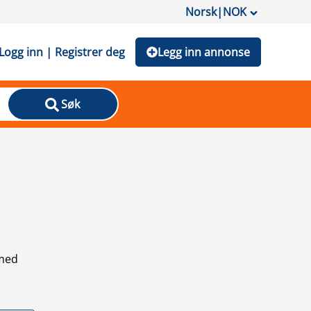
Norsk
|
NOK
Logg inn | Registrer deg
Legg inn annonse
Søk
 med