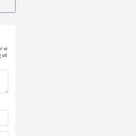
r vi
 vil