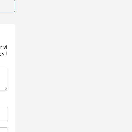
r vi
 vil