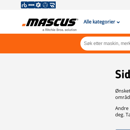
Alle kategorier
Si
Ønsket 
områdek
Andre 
deg. T