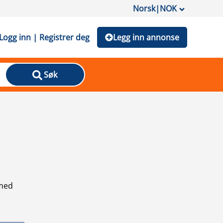
Norsk
|
NOK
Logg inn | Registrer deg
Legg inn annonse
Søk
 med