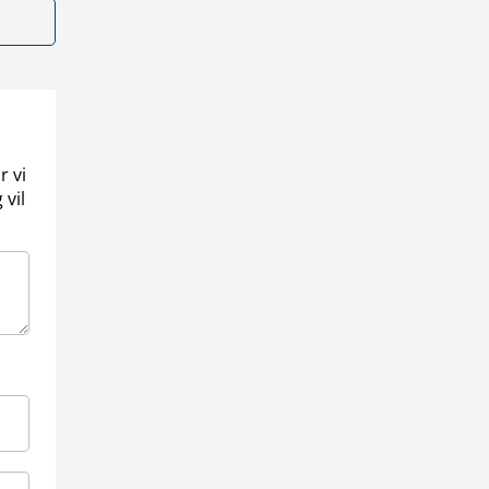
r vi
 vil