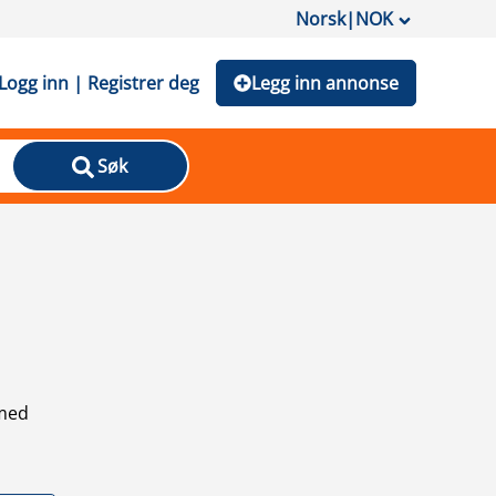
Norsk
|
NOK
Logg inn | Registrer deg
Legg inn annonse
Søk
 med