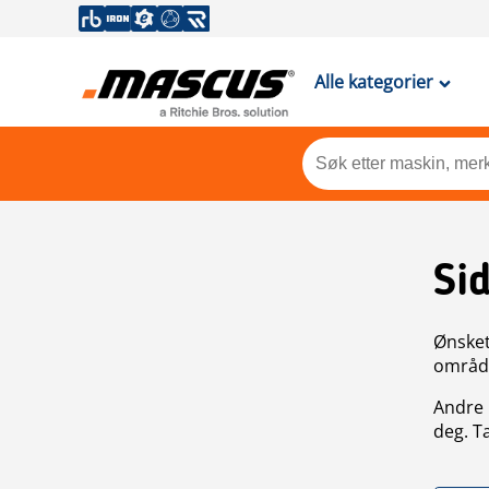
Alle kategorier
Si
Ønsket 
områdek
Andre 
deg. T