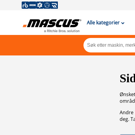
Alle kategorier
Si
Ønsket 
områdek
Andre 
deg. T