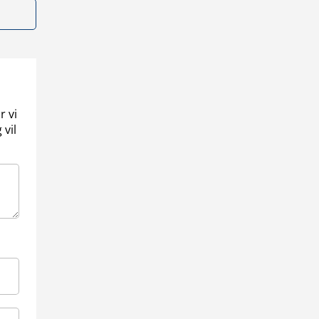
r vi
 vil