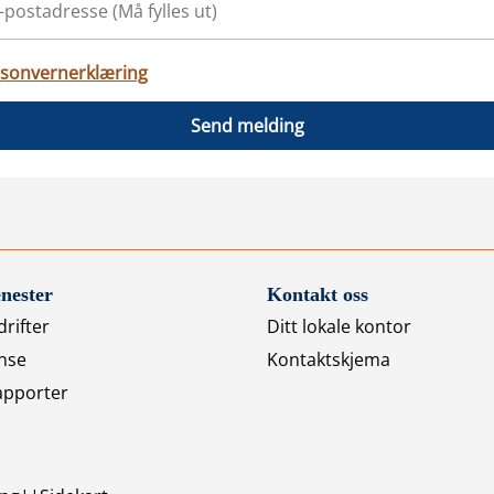
sonvernerklæring
Send melding
nester
Kontakt oss
rifter
Ditt lokale kontor
nse
Kontaktskjema
apporter