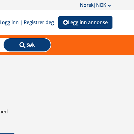
Norsk
|
NOK
Logg inn | Registrer deg
Legg inn annonse
Søk
 med