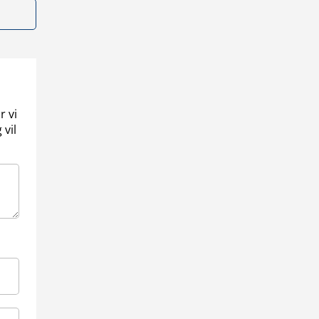
r vi
 vil