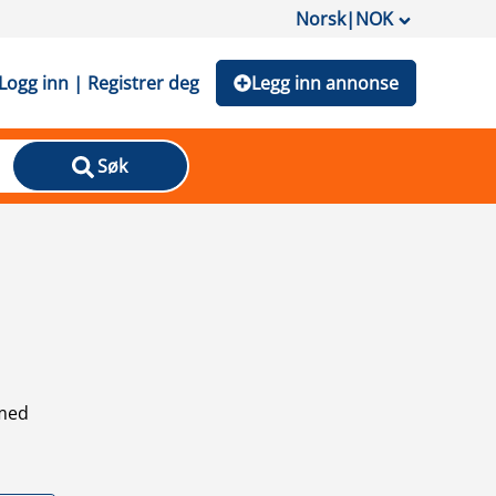
Norsk
|
NOK
Logg inn | Registrer deg
Legg inn annonse
Søk
 med