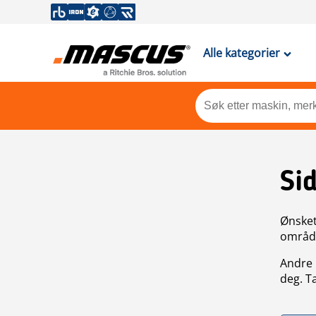
Alle kategorier
Si
Ønsket 
områdek
Andre 
deg. T