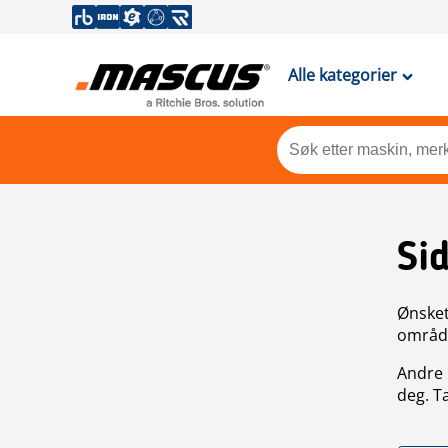
Alle kategorier
Si
Ønsket 
områdek
Andre 
deg. T