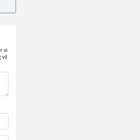
r vi
 vil