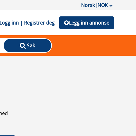
Norsk
|
NOK
Logg inn | Registrer deg
Legg inn annonse
Søk
 med