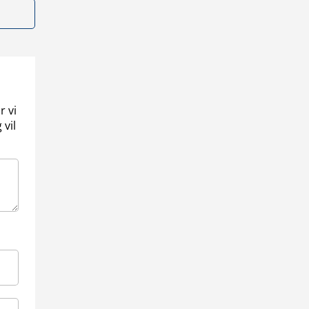
r vi
 vil