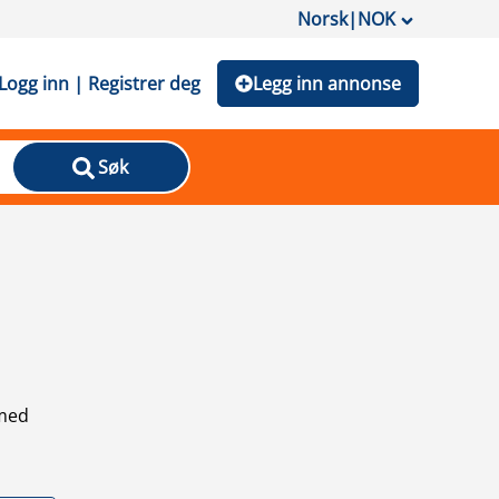
Norsk
|
NOK
Logg inn | Registrer deg
Legg inn annonse
Søk
 med