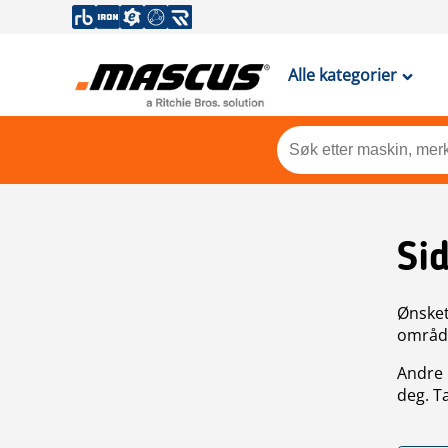
Alle kategorier
Si
Ønsket 
områdek
Andre 
deg. T