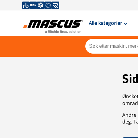
Alle kategorier
Si
Ønsket 
områdek
Andre 
deg. T