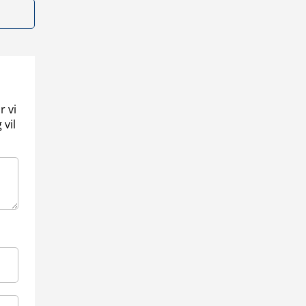
r vi
 vil