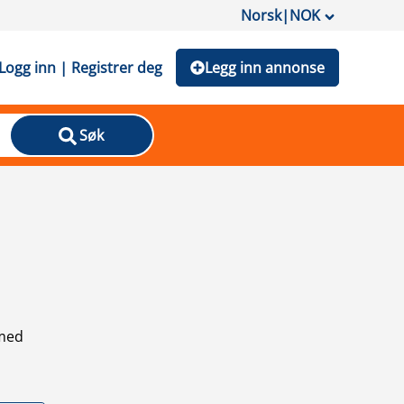
Norsk
|
NOK
Logg inn | Registrer deg
Legg inn annonse
Søk
 med