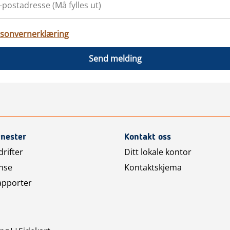
sonvernerklæring
Send melding
enester
Kontakt oss
rifter
Ditt lokale kontor
nse
Kontaktskjema
apporter