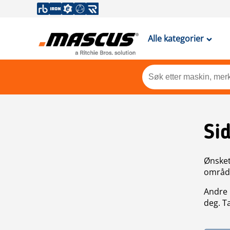
Alle kategorier
Si
Ønsket 
områdek
Andre 
deg. T