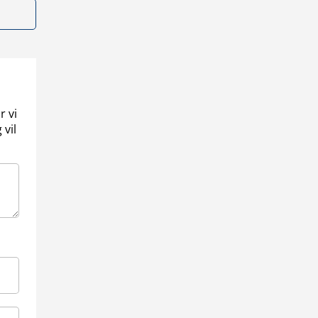
r vi
 vil