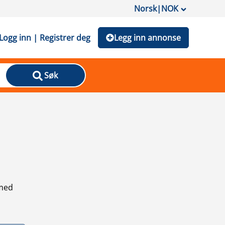
Norsk
|
NOK
Logg inn | Registrer deg
Legg inn annonse
Søk
 med