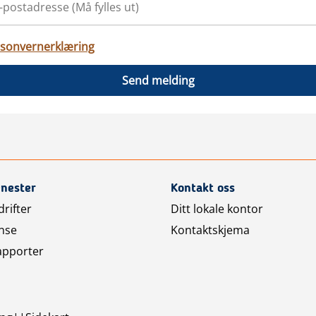
sonvernerklæring
Send melding
enester
Kontakt oss
rifter
Ditt lokale kontor
nse
Kontaktskjema
apporter