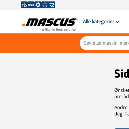
Alle kategorier
Si
Ønsket 
områdek
Andre 
deg. T