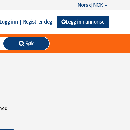
Norsk
|
NOK
Logg inn | Registrer deg
Legg inn annonse
Søk
 med