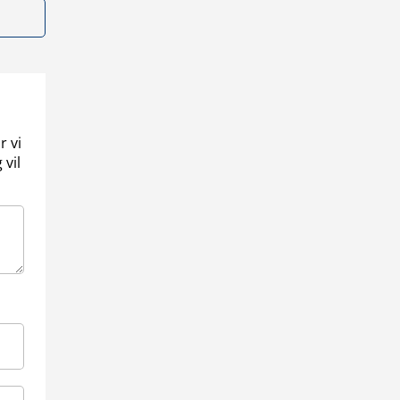
r vi
 vil