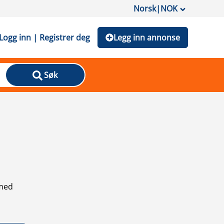
Norsk
|
NOK
Logg inn | Registrer deg
Legg inn annonse
Søk
 med