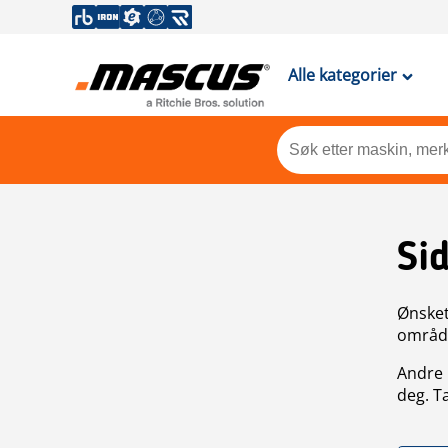
Alle kategorier
Si
Ønsket 
områdek
Andre 
deg. T