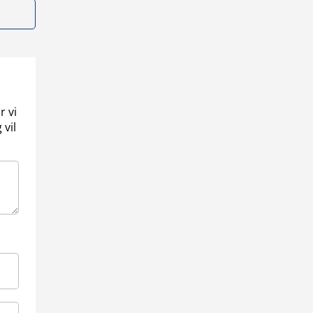
r vi
 vil