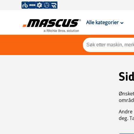
Alle kategorier
Si
Ønsket 
områdek
Andre 
deg. T