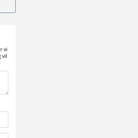
r vi
 vil