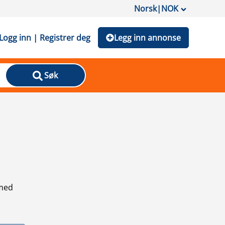
Norsk
|
NOK
Logg inn | Registrer deg
Legg inn annonse
Søk
 med