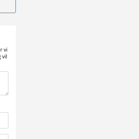
r vi
 vil