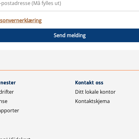
sonvernerklæring
Send melding
enester
Kontakt oss
rifter
Ditt lokale kontor
nse
Kontaktskjema
apporter