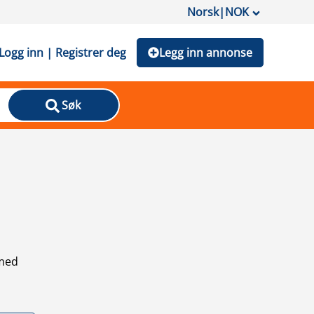
Norsk
|
NOK
Logg inn | Registrer deg
Legg inn annonse
Søk
 med