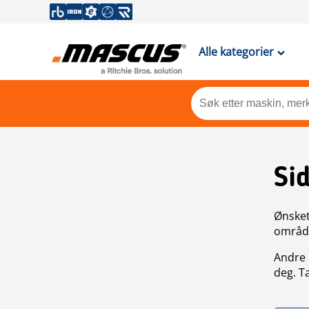
Alle kategorier
Si
Ønsket 
områdek
Andre 
deg. T