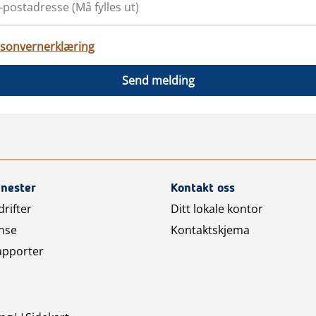
sonvernerklæring
Send melding
enester
Kontakt oss
rifter
Ditt lokale kontor
nse
Kontaktskjema
apporter