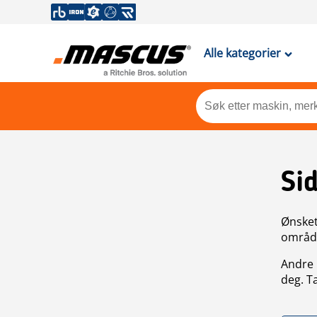
Alle kategorier
Si
Ønsket 
områdek
Andre 
deg. T