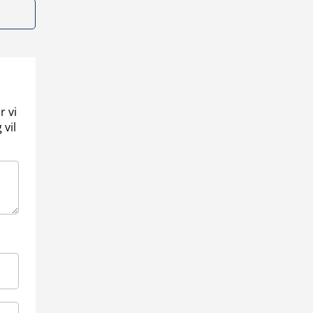
r vi
 vil