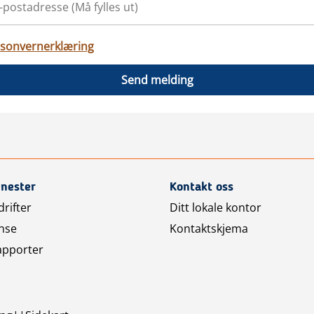
sonvernerklæring
Send melding
enester
Kontakt oss
rifter
Ditt lokale kontor
nse
Kontaktskjema
apporter