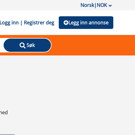
Norsk
|
NOK
Logg inn | Registrer deg
Legg inn annonse
Søk
 med