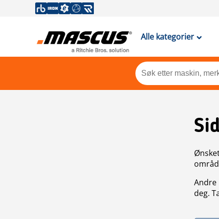
Alle kategorier
Si
Ønsket 
områdek
Andre 
deg. T