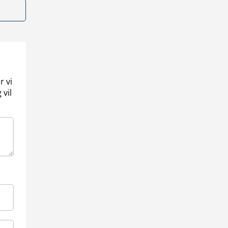
r vi
 vil