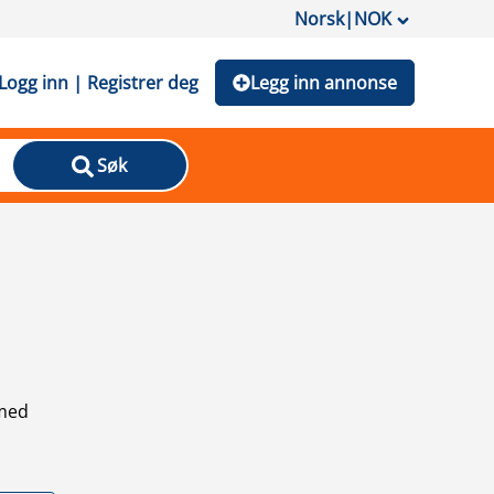
Norsk
|
NOK
Logg inn | Registrer deg
Legg inn annonse
Søk
 med