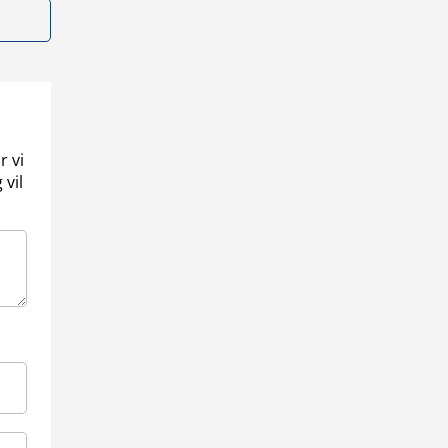
r vi
 vil