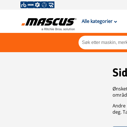
Alle kategorier
Si
Ønsket 
områdek
Andre 
deg. T