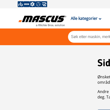
Alle kategorier
Si
Ønsket 
områdek
Andre 
deg. T