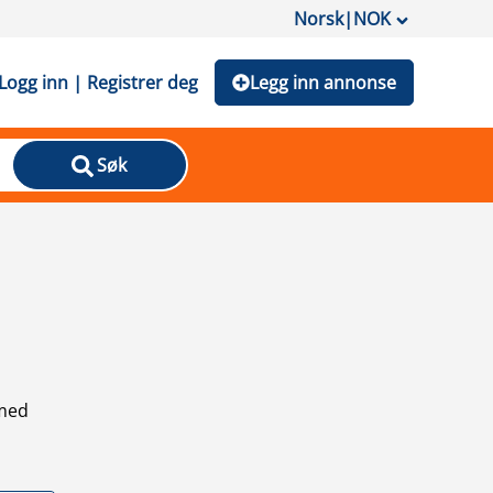
Norsk
|
NOK
Logg inn | Registrer deg
Legg inn annonse
Søk
 med