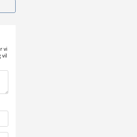
r vi
 vil