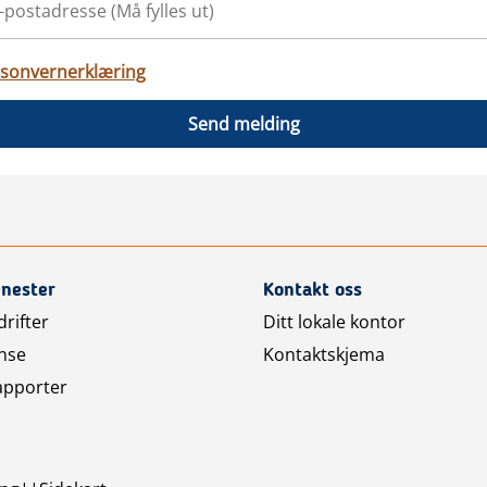
sonvernerklæring
Send melding
enester
Kontakt oss
rifter
Ditt lokale kontor
nse
Kontaktskjema
apporter