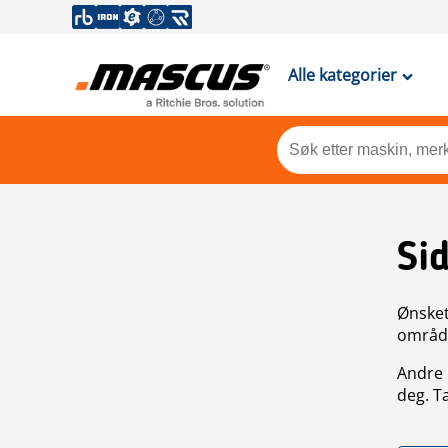
Alle kategorier
Si
Ønsket 
områdek
Andre 
deg. T