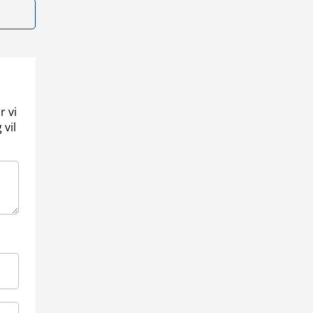
r vi
 vil