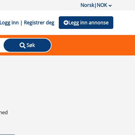
Norsk
|
NOK
Logg inn | Registrer deg
Legg inn annonse
Søk
 med