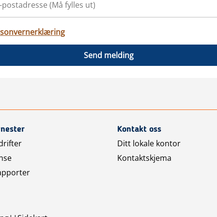
sonvernerklæring
Send melding
enester
Kontakt oss
rifter
Ditt lokale kontor
nse
Kontaktskjema
apporter