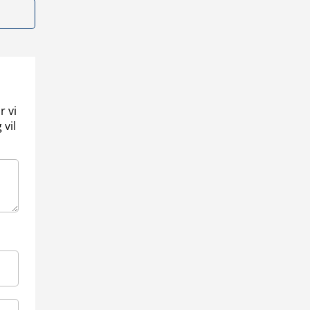
r vi
 vil