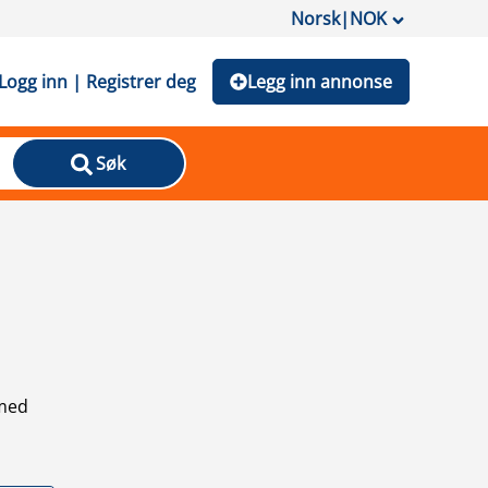
Norsk
|
NOK
Logg inn | Registrer deg
Legg inn annonse
Søk
 med