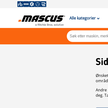
Alle kategorier
Si
Ønsket 
områdek
Andre 
deg. T