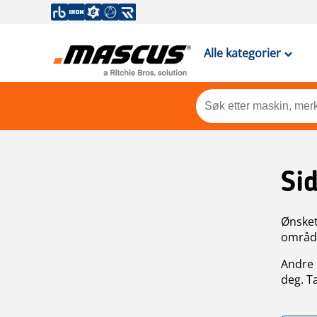
Alle kategorier
Si
Ønsket 
områdek
Andre 
deg. T