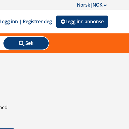
Norsk
|
NOK
Logg inn | Registrer deg
Legg inn annonse
Søk
 med