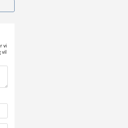
r vi
 vil