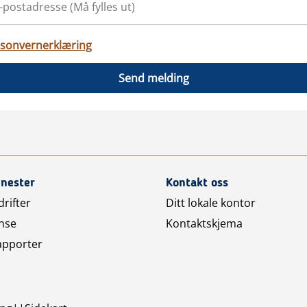
sonvernerklæring
Send melding
enester
Kontakt oss
rifter
Ditt lokale kontor
nse
Kontaktskjema
apporter