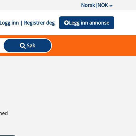
Norsk
|
NOK
Logg inn | Registrer deg
Legg inn annonse
Søk
 med