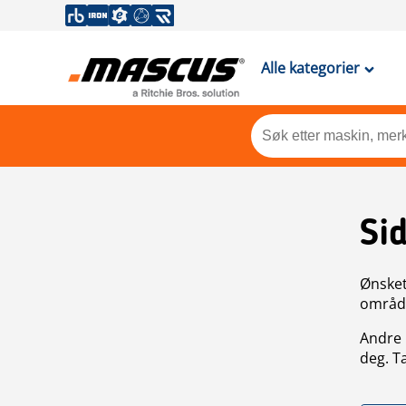
Alle kategorier
Si
Ønsket 
områdek
Andre 
deg. T