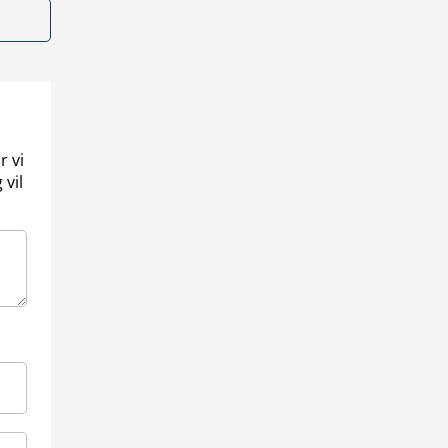
r vi
 vil