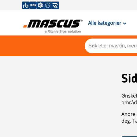
Alle kategorier
Si
Ønsket 
områdek
Andre 
deg. T