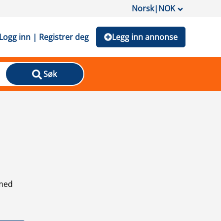
Norsk
|
NOK
Logg inn | Registrer deg
Legg inn annonse
Søk
 med