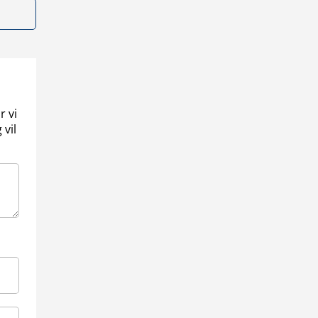
r vi
 vil