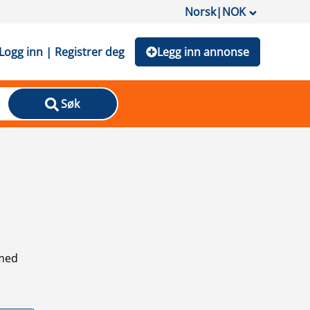
Norsk
|
NOK
Logg inn | Registrer deg
Legg inn annonse
Søk
 med