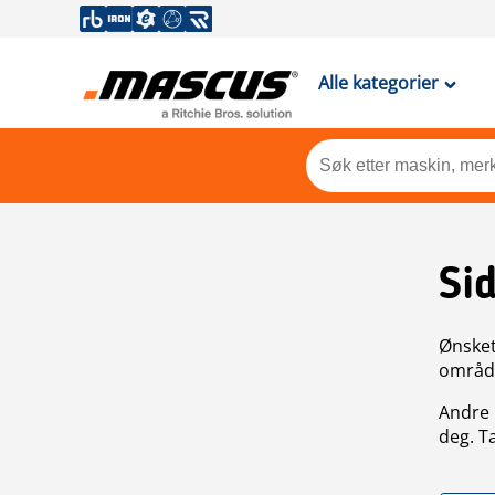
Alle kategorier
Si
Ønsket 
områdek
Andre 
deg. T