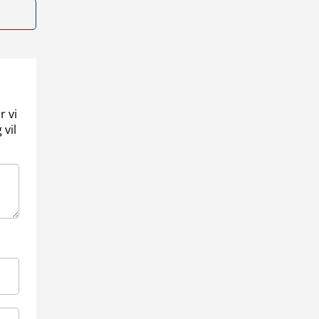
r vi
 vil