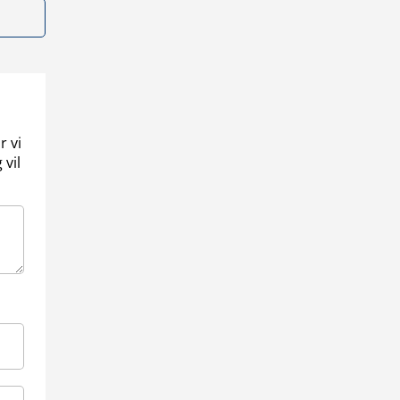
r vi
 vil