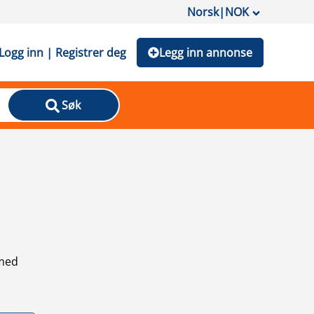
Norsk
|
NOK
Logg inn | Registrer deg
Legg inn annonse
Søk
 med