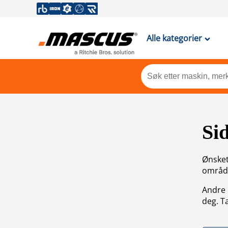
Alle kategorier
Si
Ønsket 
områdek
Andre 
deg. T