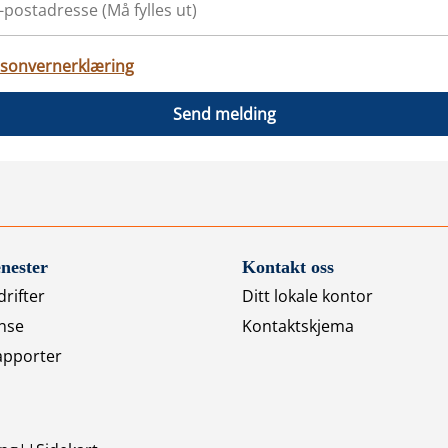
sonvernerklæring
Send melding
nester
Kontakt oss
rifter
Ditt lokale kontor
nse
Kontaktskjema
apporter