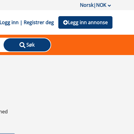
Norsk
|
NOK
Logg inn | Registrer deg
Legg inn annonse
Søk
 med