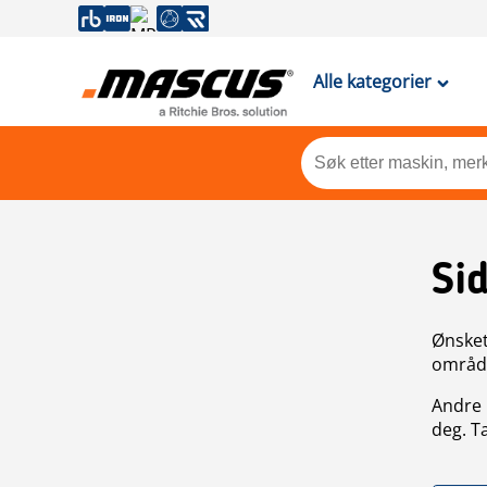
Alle kategorier
Si
Ønsket 
områdek
Andre 
deg. T