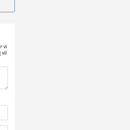
r vi
 vil