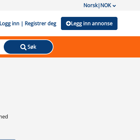
Norsk
|
NOK
Logg inn | Registrer deg
Legg inn annonse
Søk
 med