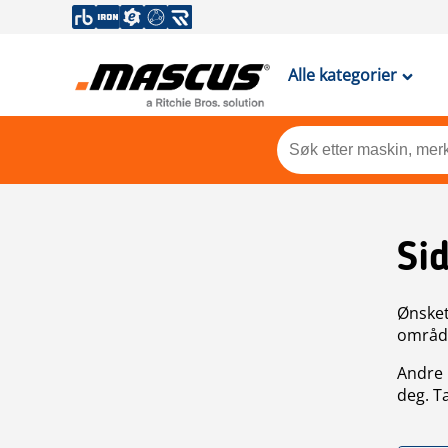
Alle kategorier
Si
Ønsket 
områdek
Andre 
deg. T