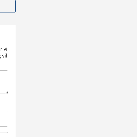
r vi
 vil