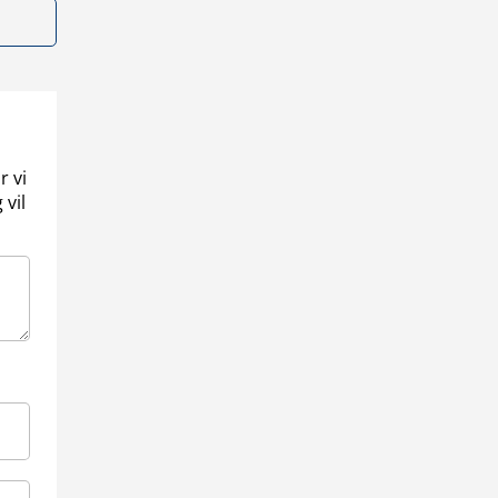
r vi
 vil