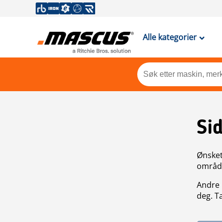
Alle kategorier
Si
Ønsket 
områdek
Andre 
deg. T