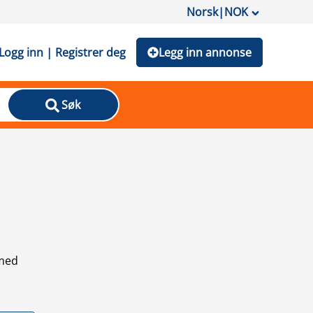
Norsk
|
NOK
Logg inn | Registrer deg
Legg inn annonse
Søk
 med