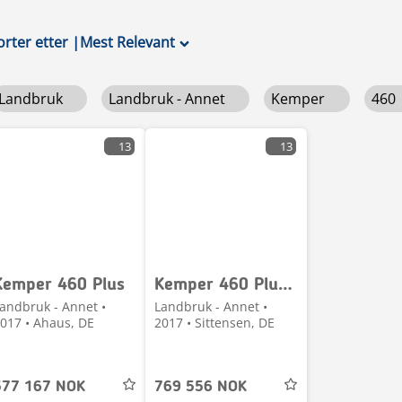
orter etter
|
Mest Relevant
Landbruk
Landbruk - Annet
Kemper
460
13
13
Kemper 460 Plus
Kemper 460 Plus PREMIUM USED
andbruk - Annet •
Landbruk - Annet •
017 • Ahaus, DE
2017 • Sittensen, DE
577 167 NOK
769 556 NOK