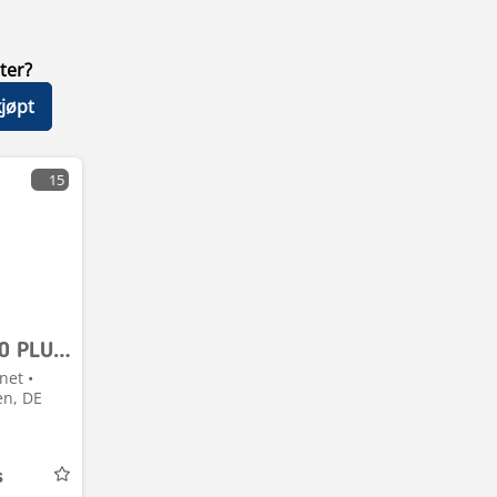
ter?
kjøpt
15
Kemper 460 PLUS STALKBUSTER
net •
en, DE
s