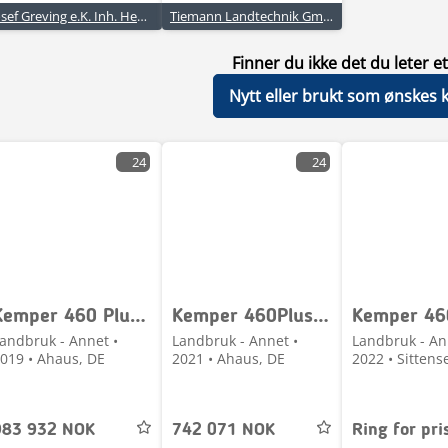
Josef Greving e.K. Inh. Henrika Werlemann-Greving
Tiemann Landtechnik GmbH & Co.
Finner du ikke det du leter et
Nytt eller brukt som ønskes 
24
24
Kemper 460 Plus Stalkbuster
Kemper 460Plus StalkBuster
andbruk - Annet •
Landbruk - Annet •
Landbruk - An
019 • Ahaus, DE
2021 • Ahaus, DE
2022 • Sittens
983 932 NOK
742 071 NOK
Ring for pri