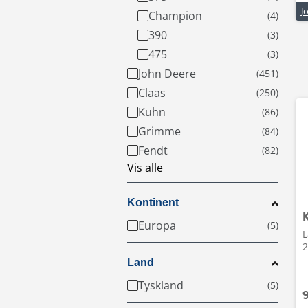
Champion
390
475
John Deere
Claas
Kuhn
Grimme
Fendt
Vis alle
Kontinent
Europa
L
2
Land
Tyskland