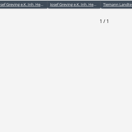
Josef Greving e.K. Inh. Henrika Werlemann-Greving
Josef Greving e.K. Inh. Henrika Werlemann-Greving
1
/
1