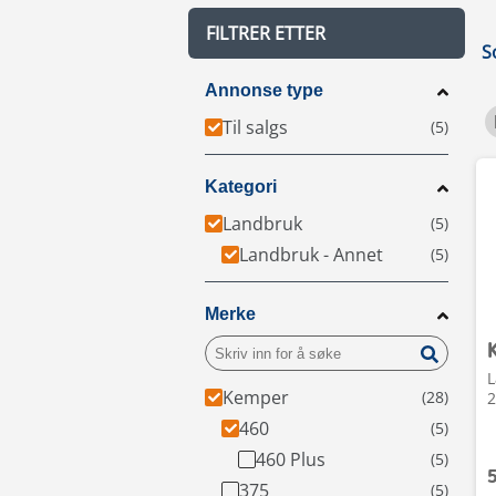
FILTRER ETTER
S
Annonse type
Til salgs
Kategori
Landbruk
Landbruk - Annet
Merke
L
Kemper
2
460
460 Plus
375