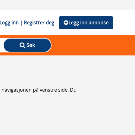
Logg inn | Registrer deg
Legg inn annonse
Søk
e navigasjonen på venstre side. Du