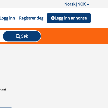
Norsk
|
NOK
Logg inn | Registrer deg
Legg inn annonse
Søk
 med