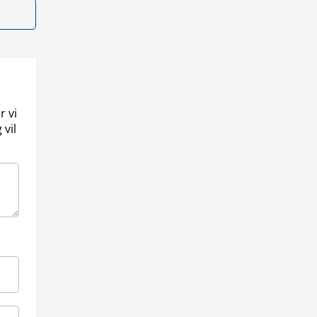
r vi
 vil