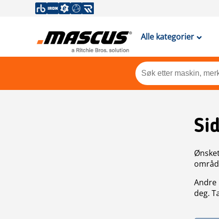
Alle kategorier
Si
Ønsket 
områdek
Andre 
deg. T