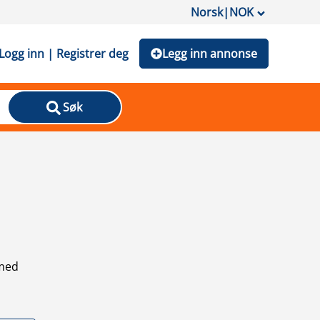
Norsk
|
NOK
Logg inn | Registrer deg
Legg inn annonse
Søk
 med