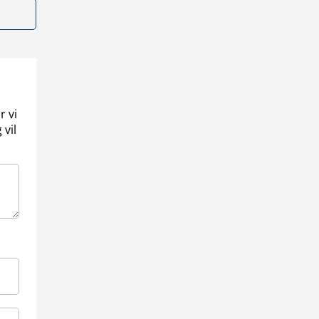
r vi
 vil