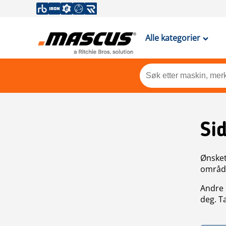
Alle kategorier
Si
Ønsket 
områdek
Andre 
deg. T